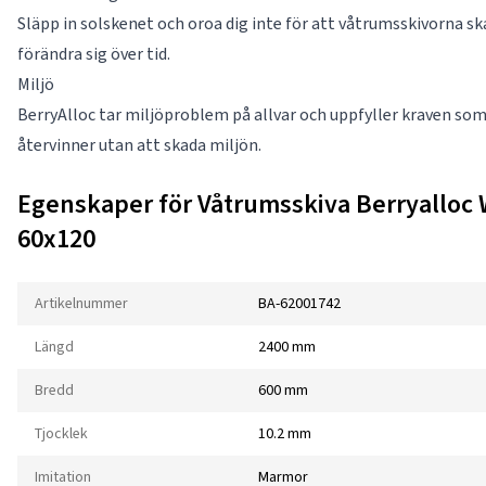
Släpp in solskenet och oroa dig inte för att våtrumsskivorna s
förändra sig över tid.
Miljö
BerryAlloc tar miljöproblem på allvar och uppfyller kraven som s
återvinner utan att skada miljön.
Egenskaper för Våtrumsskiva Berryalloc 
60x120
Artikelnummer
BA-62001742
Längd
2400 mm
Bredd
600 mm
Tjocklek
10.2 mm
Imitation
Marmor