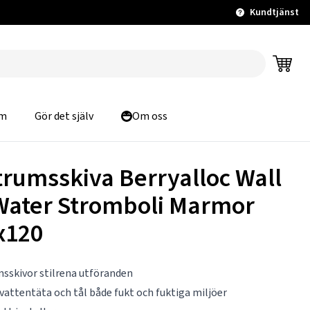
Kundtjänst
m
Gör det själv
Om oss
trumsskiva Berryalloc Wall
Water Stromboli Marmor
x120
sskivor stilrena utföranden
vattentäta och tål både fukt och fuktiga miljöer