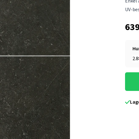
Enkel 
UV-be
639
Hu
Lag