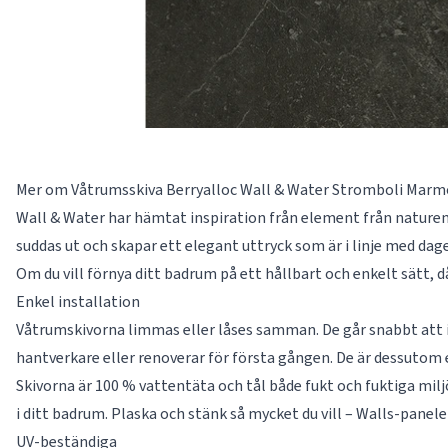
Mer om Våtrumsskiva Berryalloc Wall & Water Stromboli Marm
Wall & Water har hämtat inspiration från element från naturen
suddas ut och skapar ett elegant uttryck som är i linje med dag
Om du vill förnya ditt badrum på ett hållbart och enkelt sätt, d
Enkel installation
Våtrumskivorna limmas eller låses samman. De går snabbt att in
hantverkare eller renoverar för första gången. De är dessutom 
Skivorna är 100 % vattentäta och tål både fukt och fuktiga mil
i ditt badrum. Plaska och stänk så mycket du vill – Walls-panele
UV-beständiga