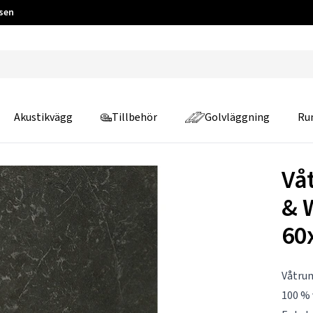
 sen
Akustikvägg
Tillbehör
Golvläggning
Ru
Vå
& 
60
Våtrum
100 % 