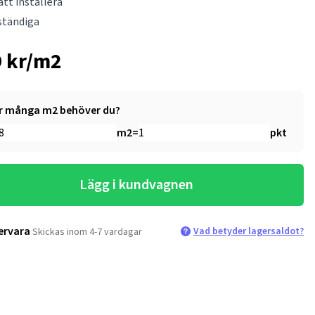
att installera
ständiga
 kr/m2
r många m2 behöver du?
m2
=
pkt
Lägg i kundvagnen
ervara
Vad betyder lagersaldot?
Skickas inom 4-7 vardagar