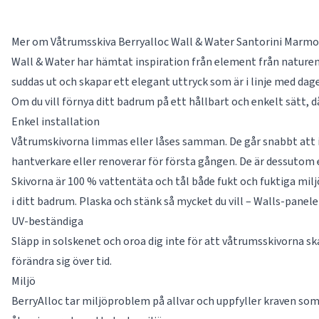
Mer om Våtrumsskiva Berryalloc Wall & Water Santorini Marmo
Wall & Water har hämtat inspiration från element från naturen
suddas ut och skapar ett elegant uttryck som är i linje med dag
Om du vill förnya ditt badrum på ett hållbart och enkelt sätt, d
Enkel installation
Våtrumskivorna limmas eller låses samman. De går snabbt att in
hantverkare eller renoverar för första gången. De är dessutom 
Skivorna är 100 % vattentäta och tål både fukt och fuktiga mil
i ditt badrum. Plaska och stänk så mycket du vill – Walls-panele
UV-beständiga
Släpp in solskenet och oroa dig inte för att våtrumsskivorna s
förändra sig över tid.
Miljö
BerryAlloc tar miljöproblem på allvar och uppfyller kraven som s