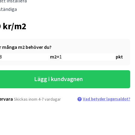
att installera
ständiga
 kr/m2
r många m2 behöver du?
m2
=
pkt
Lägg i kundvagnen
ervara
Vad betyder lagersaldot?
Skickas inom 4-7 vardagar