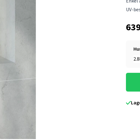
Enkel 
UV-be
639
Hu
Lag