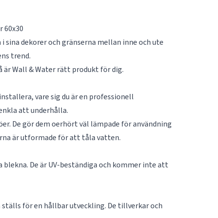
r 60x30
 i sina dekorer och gränserna mellan inne och ute
ens trend.
å är Wall & Water rätt produkt för dig.
stallera, vare sig du är en professionell
enkla att underhålla.
jöer. De gör dem oerhört väl lämpade för användning
rna är utformade för att tåla vatten.
ka blekna. De är UV-beständiga och kommer inte att
tälls för en hållbar utveckling. De tillverkar och