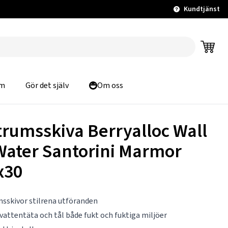
Kundtjänst
m
Gör det själv
Om oss
trumsskiva Berryalloc Wall
Water Santorini Marmor
x30
sskivor stilrena utföranden
vattentäta och tål både fukt och fuktiga miljöer