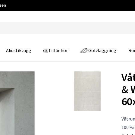
 sen
Akustikvägg
Tillbehör
Golvläggning
Ru
Vå
& 
60
Våtrum
100 % 