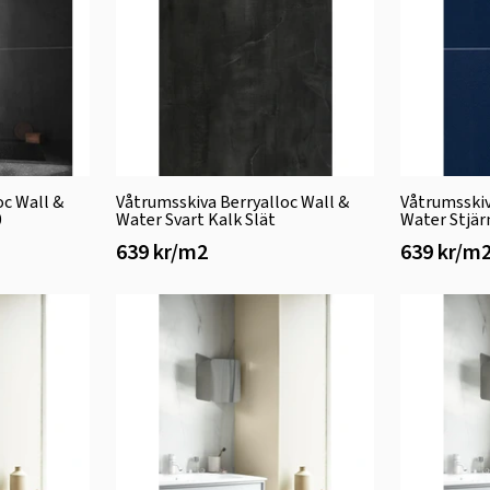
oc Wall &
Våtrumsskiva Berryalloc Wall &
Våtrumsskiv
0
Water Svart Kalk Slät
Water Stjär
639 kr/m2
639 kr/m