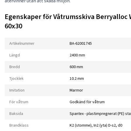
återvinner utan att skada miljön.
Egenskaper för Våtrumsskiva Berryalloc 
60x30
Artikelnummer
BA-62001745
Längd
2400 mm
Bredd
600 mm
Tjocklek
10.2 mm
Imitation
Marmor
För våtrum
Godkänd för våtrum
Baksida
Spantex - plastimpregnerat (PE) sta
Brandklass
K2 (stomme), In2 (yta) D-s2, d0