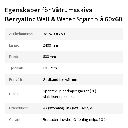
Egenskaper för Våtrumsskiva
Berryalloc Wall & Water Stjärnblå 60x60
Artikelnummer
BA-62001760
Längd
2400 mm
Bredd
600 mm
Tjocklek
10.2 mm
För våtrum
Godkänd för våtrum
Spantex - plastimpregnerat (PE)
Baksida
stabiliseringsskikt
Brandklass
K2 (stomme), In2 (yta) D-s2, d0
Garanti
Bostäder: Livstid, Offentlig miljö: 10 år