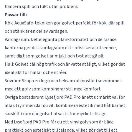
hantera spill och fukt utan problem.
Passar till:
Kök: AquaSafe-tekniken gör golvet perfekt för kök, där spill
och stänk är en del av vardagen.
Vardagsrum: Det eleganta plankformatet och de fasade
kanterna ger ditt vardagsrum ett sofistikerat utseende,
samtidigt som golvet är mjukt och tyst att gå på.
Hall: Golvet tål hög trafik och är vattentåligt, vilket gör det
idealiskt för hallar och entréer.
Sovrum: Skapa en lugn och bekväm atmosfär i sovrummet
med ett golv som kombinerar stil med komfort.
Övriga bostadsrum: Lysefjord PAD Pro är ett utmärkt val för
alla utrymmen där du vill kombinera estetik med hållbarhet,
särskilt i rum där golvet utsätts för mycket slitage.
Med Lysefjord PAD Pro får du ett vinylgolv som är både
praktiskt och estetiskt tilltalande, vilket gör det till ett