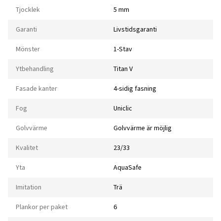
Tjocklek
5 mm
Garanti
Livstidsgaranti
Mönster
1-Stav
Ytbehandling
Titan V
Fasade kanter
4-sidig fasning
Fog
Uniclic
Golvvärme
Golvvärme är möjlig
Kvalitet
23/33
Yta
AquaSafe
Imitation
Trä
Plankor per paket
6