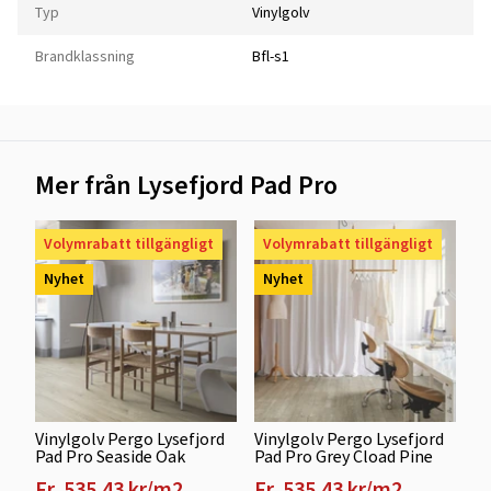
Typ
Vinylgolv
Brandklassning
Bfl-s1
Mer från Lysefjord Pad Pro
Volymrabatt tillgängligt
Volymrabatt tillgängligt
Nyhet
Nyhet
Vinylgolv Pergo Lysefjord
Vinylgolv Pergo Lysefjord
Pad Pro Seaside Oak
Pad Pro Grey Cload Pine
Fr. 535.43 kr/m2
Fr. 535.43 kr/m2