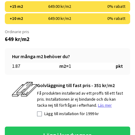
+15 m2
649.00 kr/m2
0% rabatt
+10 m2
649.00 kr/m2
0% rabatt
Ordinarie pris
649 kr/m2
Hur många m2 behöver du?
m2
=
pkt
Golvläggning till fast pris - 351 kr/m2
Få produkten installerad av ett proffs till ett fast
pris. Installationen är ej bindande och du kan
tacka nej till förfrågan i efterhand.
Läs mer
Lägg till installation för
1999
kr