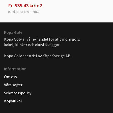
Fr. 535.43 kr/m2
(Ord. pris: 649 kr/m2)
Köpa Golv
Köpa Golv är vår e-handel för allt inom golv,
kakel, klinker och akustikväggar.
Köpa Golv är en del av
Köpa Sverige AB
.
Information
Om oss
Våra sajter
Sekretesspolicy
Köpvillkor