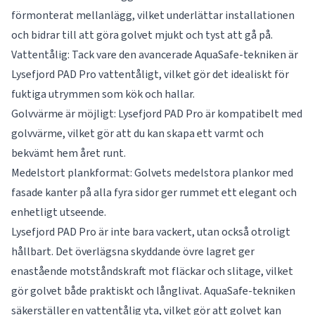
förmonterat mellanlägg, vilket underlättar installationen
och bidrar till att göra golvet mjukt och tyst att gå på.
Vattentålig: Tack vare den avancerade AquaSafe-tekniken är
Lysefjord PAD Pro vattentåligt, vilket gör det idealiskt för
fuktiga utrymmen som kök och hallar.
Golvvärme är möjligt: Lysefjord PAD Pro är kompatibelt med
golvvärme, vilket gör att du kan skapa ett varmt och
bekvämt hem året runt.
Medelstort plankformat: Golvets medelstora plankor med
fasade kanter på alla fyra sidor ger rummet ett elegant och
enhetligt utseende.
Lysefjord PAD Pro är inte bara vackert, utan också otroligt
hållbart. Det överlägsna skyddande övre lagret ger
enastående motståndskraft mot fläckar och slitage, vilket
gör golvet både praktiskt och långlivat. AquaSafe-tekniken
säkerställer en vattentålig yta, vilket gör att golvet kan