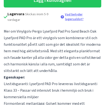
Lägg i kundvagnen
Lagervara
Skickas inom 5-9
Vad betyder
lagersaldot?
vardagar
Mer om Vinylgolv Pergo Lysefjord Pad Pro Sand Beach Oak
Lysefjord PAD Pro är ett vinylgolv som kombinerar stil och
funktionalitet på ett sätt som gör det idealiskt för moderna
hem med hög aktivitetsnivå. Med sitt eleganta plankformat
och fasade kanter på alla sidor ger detta golv en sofistikerad
och harmonisk känsla i alla rum, samtidigt som det är
slitstarkt och lätt att underhålla.
Egenskaper:
Livstidsgaranti: Lysefjord PAD Pro levereras livstidsgaranti
Klass 33 – Passar vid intensivt bruk i hemmiljö och bruk i
kommersiella miljöer
Förmonterat mellanlägg: Golvet kommer med ett