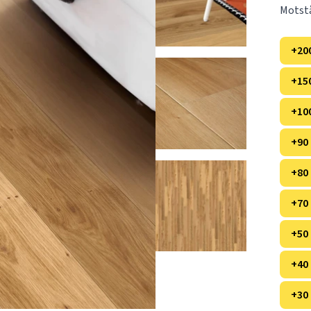
Motstå
+20
+15
+10
+90
+80
+70
+50
+40
+30