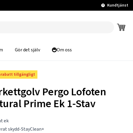
Kundtjänst
m
Gör det själv
Om oss
rabatt tillgängligt
rkettgolv Pergo Lofoten
tural Prime Ek 1-Stav
t ek
rat skydd-StayClean+