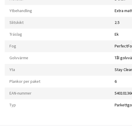
Ytbehandling
Extra matt
Slitskikt
2.5
Träslag
Ek
Fog
PerfectFo
Golvvärme
Tål golvv
Yta
Stay Clea
Plankor per paket
6
EAN-nummer
54010136
Typ
Parkettgo