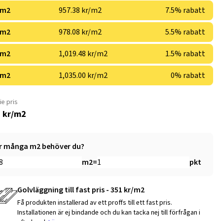
 m2
957.38 kr/m2
7.5% rabatt
 m2
978.08 kr/m2
5.5% rabatt
 m2
1,019.48 kr/m2
1.5% rabatt
 m2
1,035.00 kr/m2
0% rabatt
ie pris
 kr/m2
r många m2 behöver du?
m2
=
pkt
Golvläggning till fast pris - 351 kr/m2
Få produkten installerad av ett proffs till ett fast pris.
Installationen är ej bindande och du kan tacka nej till förfrågan i