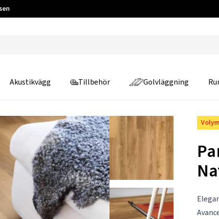
 sen
Akustikvägg
Tillbehör
Golvläggning
Ru
Volym
Pa
Na
Elegan
Avance