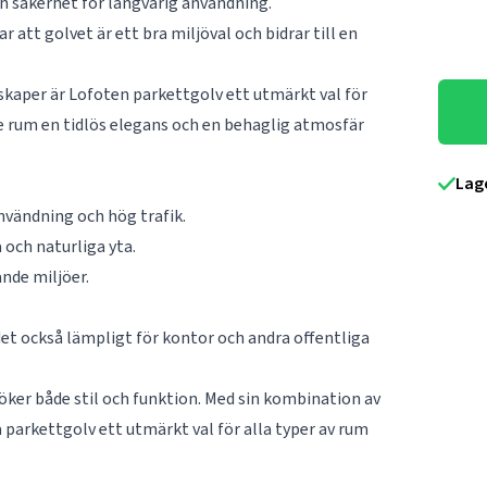
ch säkerhet för långvarig användning.
r att golvet är ett bra miljöval och bidrar till en
skaper är Lofoten parkettgolv ett utmärkt val för
rje rum en tidlös elegans och en behaglig atmosfär
Lag
nvändning och hög trafik.
och naturliga yta.
ande miljöer.
et också lämpligt för kontor och andra offentliga
söker både stil och funktion. Med sin kombination av
a parkettgolv ett utmärkt val för alla typer av rum