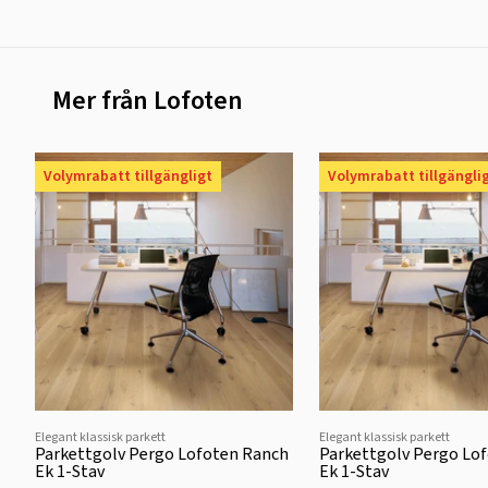
Mer från Lofoten
Volymrabatt tillgängligt
Volymrabatt tillgängli
Elegant klassisk parkett
Elegant klassisk parkett
Parkettgolv Pergo Lofoten Ranch
Parkettgolv Pergo Lo
Ek 1-Stav
Ek 1-Stav