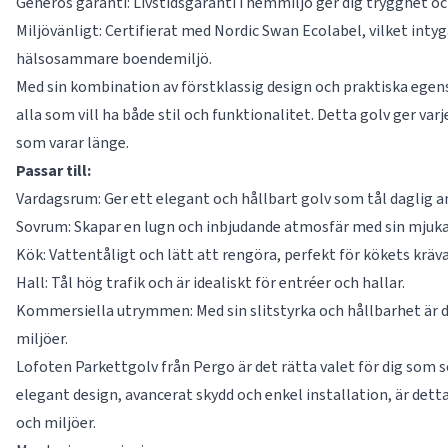
Generös garanti: Livstidsgaranti i hemmiljö ger dig trygghet o
Miljövänligt: Certifierat med Nordic Swan Ecolabel, vilket intyga
hälsosammare boendemiljö.
Med sin kombination av förstklassig design och praktiska egen
alla som vill ha både stil och funktionalitet. Detta golv ger va
som varar länge.
Passar till:
Vardagsrum: Ger ett elegant och hållbart golv som tål daglig a
Sovrum: Skapar en lugn och inbjudande atmosfär med sin mjuka 
Kök: Vattentåligt och lätt att rengöra, perfekt för kökets kräv
Hall: Tål hög trafik och är idealiskt för entréer och hallar.
Kommersiella utrymmen: Med sin slitstyrka och hållbarhet är d
miljöer.
Lofoten Parkettgolv från Pergo är det rätta valet för dig som 
elegant design, avancerat skydd och enkel installation, är dett
och miljöer.