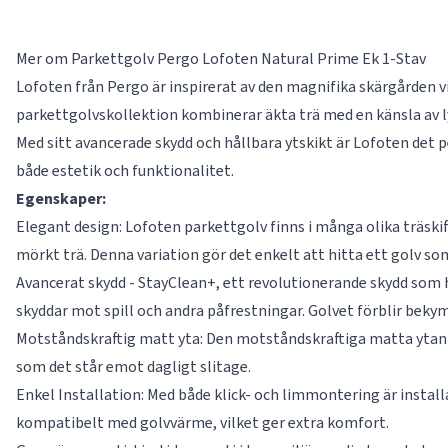
Mer om Parkettgolv Pergo Lofoten Natural Prime Ek 1-Stav
Lofoten från Pergo är inspirerat av den magnifika skärgården v
parkettgolvskollektion kombinerar äkta trä med en känsla av lyx
Med sitt avancerade skydd och hållbara ytskikt är Lofoten det
både estetik och funktionalitet.
Egenskaper:
Elegant design: Lofoten parkettgolv finns i många olika träskiftn
mörkt trä. Denna variation gör det enkelt att hitta ett golv so
Avancerat skydd - StayClean+, ett revolutionerande skydd som h
skyddar mot spill och andra påfrestningar. Golvet förblir bekym
Motståndskraftig matt yta: Den motståndskraftiga matta ytan g
som det står emot dagligt slitage.
Enkel Installation: Med både klick- och limmontering är instal
kompatibelt med golvvärme, vilket ger extra komfort.