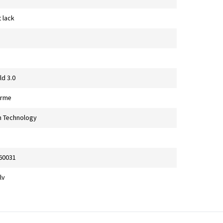
 lack
ld 3.0
ärme
n Technology
60031
lv