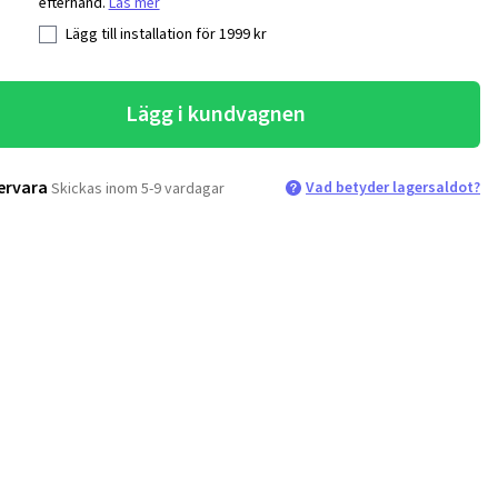
efterhand.
Läs mer
Lägg till installation för
1999
kr
Lägg i kundvagnen
ervara
Vad betyder lagersaldot?
Skickas inom 5-9 vardagar