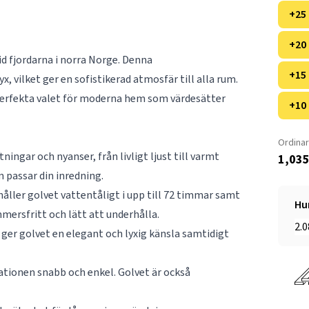
+25
+20
id fjordarna i norra Norge. Denna
+15
, vilket ger en sofistikerad atmosfär till alla rum.
 perfekta valet för moderna hem som värdesätter
+10
Ordinar
ingar och nyanser, från livligt ljust till varmt
1,035
m passar din inredning.
åller golvet vattentåligt i upp till 72 timmar samt
Hu
mersfritt och lätt att underhålla.
er golvet en elegant och lyxig känsla samtidigt
lationen snabb och enkel. Golvet är också