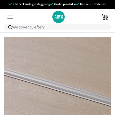
Rikstäckande golvläggning
Gratis provbitar
Köp nu - Betala sen