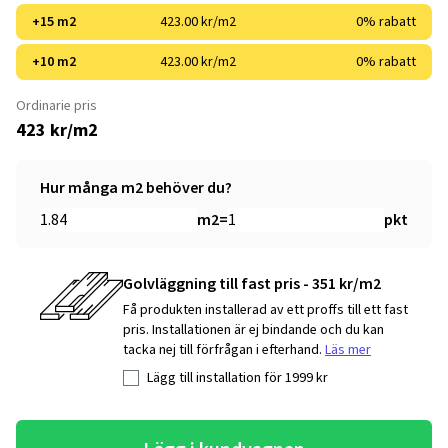
+15 m2
423.00 kr/m2
0% rabatt
+10 m2
423.00 kr/m2
0% rabatt
Ordinarie pris
423 kr/m2
Hur många m2 behöver du?
m2
=
pkt
Golvläggning till fast pris - 351 kr/m2
Få produkten installerad av ett proffs till ett fast
pris. Installationen är ej bindande och du kan
tacka nej till förfrågan i efterhand.
Läs mer
Lägg till installation för
1999
kr