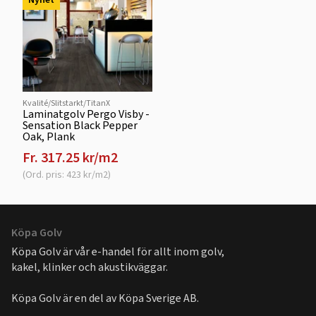
Kvalité/Slitstarkt/TitanX
Laminatgolv Pergo Visby -
Sensation Black Pepper
Oak, Plank
Fr. 317.25 kr/m2
(Ord. pris: 423 kr/m2)
Köpa Golv
Köpa Golv är vår e-handel för allt inom golv,
kakel, klinker och akustikväggar.
Köpa Golv är en del av
Köpa Sverige AB
.