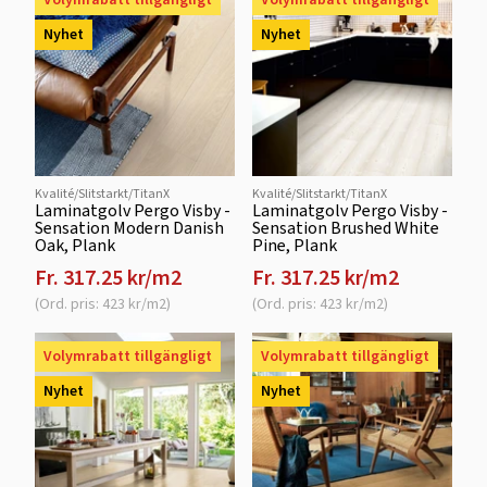
Nyhet
Nyhet
Kvalité/Slitstarkt/TitanX
Kvalité/Slitstarkt/TitanX
Laminatgolv Pergo Visby -
Laminatgolv Pergo Visby -
Sensation Modern Danish
Sensation Brushed White
Oak, Plank
Pine, Plank
Fr. 317.25 kr/m2
Fr. 317.25 kr/m2
(Ord. pris: 423 kr/m2)
(Ord. pris: 423 kr/m2)
Volymrabatt tillgängligt
Volymrabatt tillgängligt
Nyhet
Nyhet