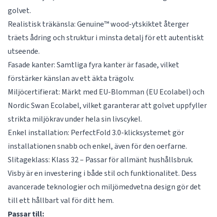
golvet.
Realistisk träkänsla: Genuine™ wood-ytskiktet återger
träets ådring och struktur i minsta detalj för ett autentiskt
utseende.
Fasade kanter: Samtliga fyra kanter är fasade, vilket
förstärker känslan av ett äkta trägolv.
Miljöcertifierat: Märkt med EU-Blomman (EU Ecolabel) och
Nordic Swan Ecolabel, vilket garanterar att golvet uppfyller
strikta miljökrav under hela sin livscykel.
Enkel installation: PerfectFold 3.0-klicksystemet gör
installationen snabb och enkel, även för den oerfarne.
Slitageklass: Klass 32 – Passar för allmänt hushållsbruk.
Visby är en investering i både stil och funktionalitet. Dess
avancerade teknologier och miljömedvetna design gör det
till ett hållbart val för ditt hem.
Passar till: