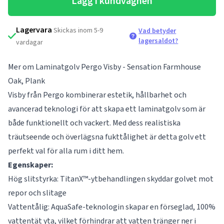
Lägg i kundvagnen
Lagervara
Skickas inom 5-9
Vad betyder
lagersaldot?
vardagar
Mer om Laminatgolv Pergo Visby - Sensation Farmhouse
Oak, Plank
Visby från Pergo kombinerar estetik, hållbarhet och
avancerad teknologi för att skapa ett laminatgolv som är
både funktionellt och vackert. Med dess realistiska
träutseende och överlägsna fukttålighet är detta golv ett
perfekt val för alla rum i ditt hem.
Egenskaper:
Hög slitstyrka: TitanX™-ytbehandlingen skyddar golvet mot
repor och slitage
Vattentålig: AquaSafe-teknologin skapar en förseglad, 100%
vattentät yta, vilket förhindrar att vatten tränger ner i