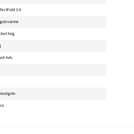
fectFold 3.0
 golvvärme
cket hög
g
anX Adv
inatgolv
-s1