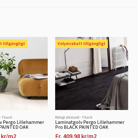
 tillgängligt
Volymrabatt tillgängligt
 - TitanX
Riktigt slitstarkt - TitanX
v Pergo Lillehammer
Laminatgolv Pergo Lillehammer
 PAINTED OAK
Pro BLACK PAINTED OAK
8 kr/m2
Fr. 409.98 kr/m2