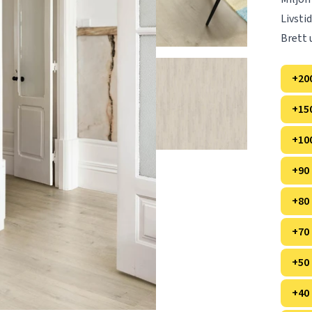
Livsti
Brett 
+20
+15
+10
+90
+80
+70
+50
+40