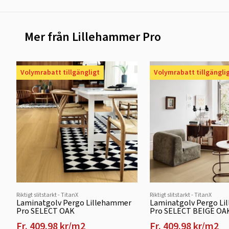
Mer från Lillehammer Pro
Volymrabatt tillgängligt
Volymrabatt tillgängli
Riktigt slitstarkt - TitanX
Riktigt slitstarkt - TitanX
Laminatgolv Pergo Lillehammer
Laminatgolv Pergo Li
Pro SELECT OAK
Pro SELECT BEIGE OA
Fr. 409.98 kr/m2
Fr. 409.98 kr/m2