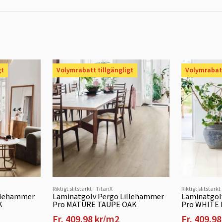
gt
Volymrabatt tillgängligt
Volymrabatt
Riktigt slitstarkt - TitanX
Riktigt slitstarkt
llehammer
Laminatgolv Pergo Lillehammer
Laminatgol
K
Pro MATURE TAUPE OAK
Pro WHITE
Fr. 409.98 kr/m2
Fr. 409.9