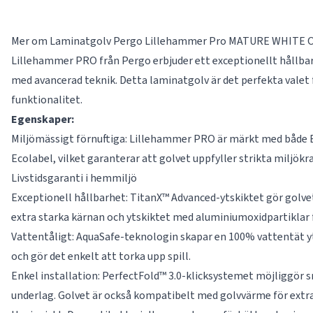
Mer om Laminatgolv Pergo Lillehammer Pro MATURE WHITE 
Lillehammer PRO från Pergo erbjuder ett exceptionellt hållbar
med avancerad teknik. Detta laminatgolv är det perfekta valet
funktionalitet.
Egenskaper:
Miljömässigt förnuftiga: Lillehammer PRO är märkt med både
Ecolabel, vilket garanterar att golvet uppfyller strikta miljökra
Livstidsgaranti i hemmiljö
Exceptionell hållbarhet: TitanX™ Advanced-ytskiktet gör golvet
extra starka kärnan och ytskiktet med aluminiumoxidpartiklar f
Vattentåligt: AquaSafe-teknologin skapar en 100% vattentät yta
och gör det enkelt att torka upp spill.
Enkel installation: PerfectFold™ 3.0-klicksystemet möjliggör 
underlag. Golvet är också kompatibelt med golvvärme för extr