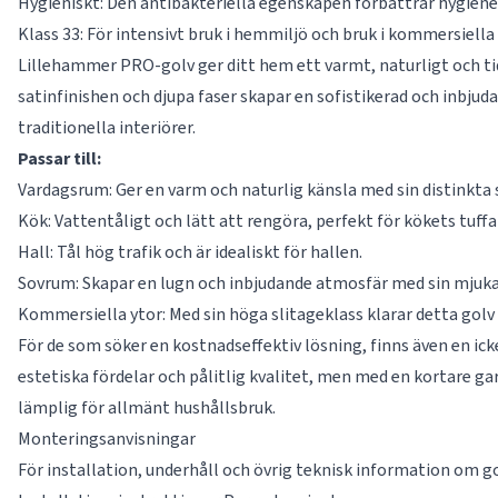
Hygieniskt: Den antibakteriella egenskapen förbättrar hygiene
Klass 33: För intensivt bruk i hemmiljö och bruk i kommersiella
Lillehammer PRO-golv ger ditt hem ett varmt, naturligt och ti
satinfinishen och djupa faser skapar en sofistikerad och inb
traditionella interiörer.
Passar till:
Vardagsrum: Ger en varm och naturlig känsla med sin distinkta 
Kök: Vattentåligt och lätt att rengöra, perfekt för kökets tuffa
Hall: Tål hög trafik och är idealiskt för hallen.
Sovrum: Skapar en lugn och inbjudande atmosfär med sin mjuka
Kommersiella ytor: Med sin höga slitageklass klarar detta golv 
För de som söker en kostnadseffektiv lösning, finns även en 
estetiska fördelar och pålitlig kvalitet, men med en kortare gar
lämplig för allmänt hushållsbruk.
Monteringsanvisningar
För installation, underhåll och övrig teknisk information om g