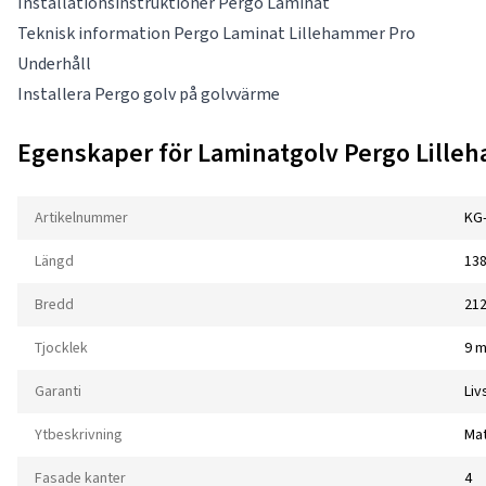
Installationsinstruktioner Pergo Laminat
Teknisk information Pergo Laminat Lillehammer Pro
Underhåll
Installera Pergo golv på golvvärme
Egenskaper för Laminatgolv Pergo Lill
Artikelnummer
KG
Längd
13
Bredd
21
Tjocklek
9 
Garanti
Liv
Ytbeskrivning
Ma
Fasade kanter
4