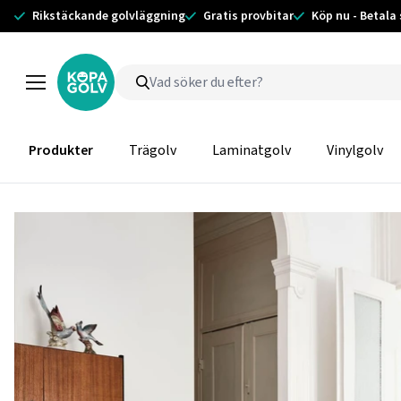
Rikstäckande golvläggning
Gratis provbitar
Köp nu - Betala
Produkter
Trägolv
Laminatgolv
Vinylgolv