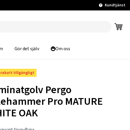
Kundtjänst
m
Gör det själv
Om oss
rabatt tillgängligt
minatgolv Pergo
llehammer Pro MATURE
ITE OAK
ässigt förnuftiga