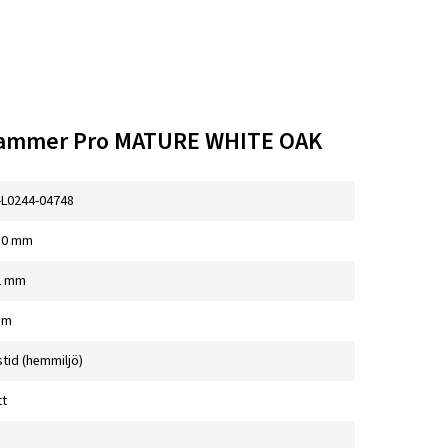
ehammer Pro MATURE WHITE OAK
-L0244-04748
80 mm
2 mm
mm
stid (hemmiljö)
tt