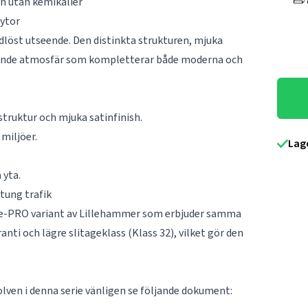
n utan kemikalier
 ytor
dlöst utseende. Den distinkta strukturen, mjuka
judande atmosfär som kompletterar både moderna och
struktur och mjuka satinfinish.
 miljöer.
Lag
 yta.
tung trafik
icke-PRO variant av Lillehammer som erbjuder samma
anti och lägre slitageklass (Klass 32), vilket gör den
olven i denna serie vänligen se följande dokument: