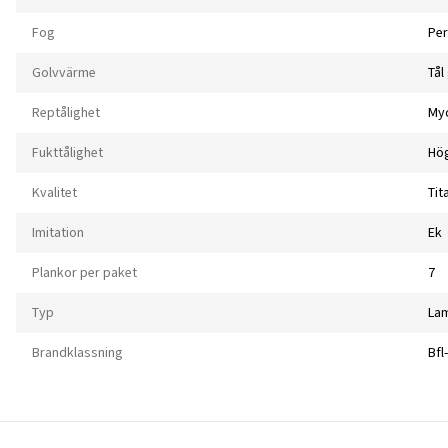
Fog
Per
Golvvärme
Tål
Reptålighet
My
Fukttålighet
Hö
Kvalitet
Tit
Imitation
Ek
Plankor per paket
7
Typ
Lam
Brandklassning
Bfl