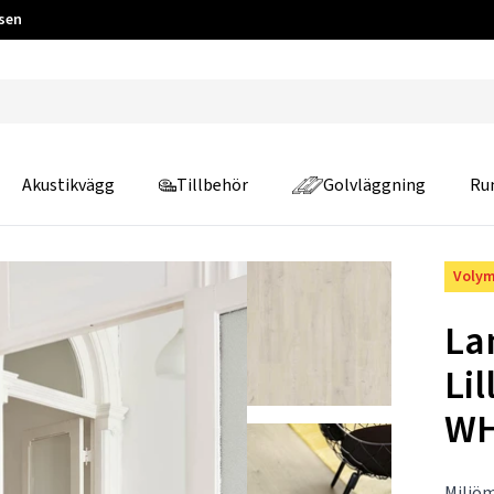
 sen
Akustikvägg
Tillbehör
Golvläggning
Ru
Volym
La
Li
WH
Miljöm