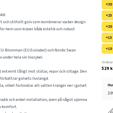
+30
OAK
+25
t och stilfullt golv som kombinerar vacker design
+20
 för hem som kräver både estetik och robust
+15
+10
 EU-Blomman (EU Ecolabel) och Nordic Swan
v under hela sin livscykel.
Ordinar
529 
 extremt tåligt mot stötar, repor och slitage. Den
örbättrar golvets livslängd.
Hu
, vilket förhindrar att vatten tränger ner i golvet
snabb och enkel installation, även på något ojämna
a komfort.