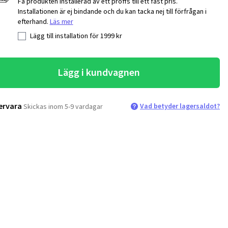
Få produkten installerad av ett proffs till ett fast pris.
Installationen är ej bindande och du kan tacka nej till förfrågan i
efterhand.
Läs mer
Lägg till installation för
1999
kr
Lägg i kundvagnen
ervara
Vad betyder lagersaldot?
Skickas inom 5-9 vardagar