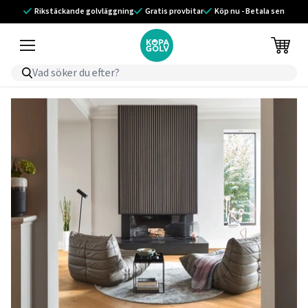
Rikstäckande golvläggning
Gratis provbitar
Köp nu - Betala sen