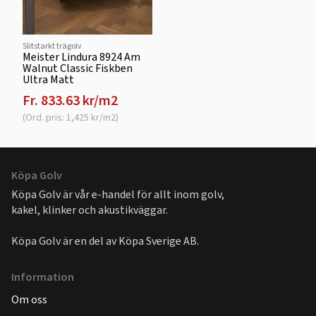
Slitstarkt trägolv
Meister Lindura 8924 Am
Walnut Classic Fiskben
Ultra Matt
Fr. 833.63 kr/m2
(Ord. pris: 1,425 kr/m2)
Köpa Golv
Köpa Golv är vår e-handel för allt inom golv,
kakel, klinker och akustikväggar.
Köpa Golv är en del av
Köpa Sverige AB
.
Information
Om oss