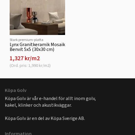
Stark premium-platta
Lynx Granitkeramik Mosaik
Benvit 5x5 (30x30 cm)
1,327 kr/m2
(Ord. pris: 1,990 kr/m2)
Köpa Golv
Köpa Golv är vår e-handel för allt inom golv,
kakel, klinker och akustikväggar.
Köpa Golv är en del av
Köpa Sverige AB
.
Information