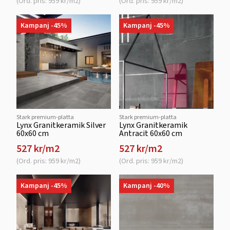
(Ord. pris: 959 kr/m2)
(Ord. pris: 959 kr/m2)
Kampanj -45%
Kampanj -45%
Stark premium-platta
Stark premium-platta
Lynx Granitkeramik Silver
Lynx Granitkeramik
60x60 cm
Antracit 60x60 cm
527 kr/m2
527 kr/m2
(Ord. pris: 959 kr/m2)
(Ord. pris: 959 kr/m2)
Kampanj -45%
Kampanj -40%