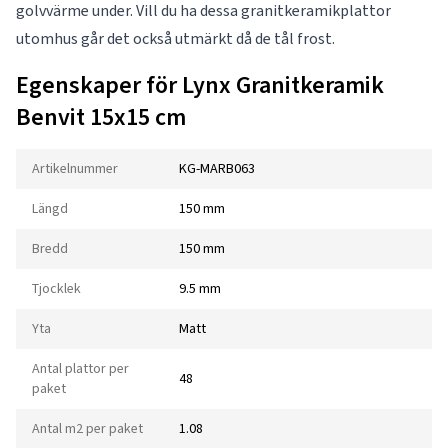
golvvärme under. Vill du ha dessa granitkeramikplattor
utomhus går det också utmärkt då de tål frost.
Egenskaper för Lynx Granitkeramik
Benvit 15x15 cm
Artikelnummer
KG-MARB063
Längd
150 mm
Bredd
150 mm
Tjocklek
9.5 mm
Yta
Matt
Antal plattor per
48
paket
Antal m2 per paket
1.08