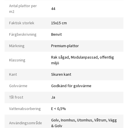
Antal plattor per
44
m2
Faktisk storlek
15x15 cm
Färgbeskrivning
Benvit
Märkning
Premium-plattor
Rak sågad, Modulanpassad, offentlig
Klassning
miljö
Kant
Skuren kant
Golvvärme
Godkänd för golvvärme
Tål frost
Ja
Vattenabsorbering
E < 0,5%
Golv, Inomhus, Utomhus, Våtrum, Vägg
Användingsområde
& Golv