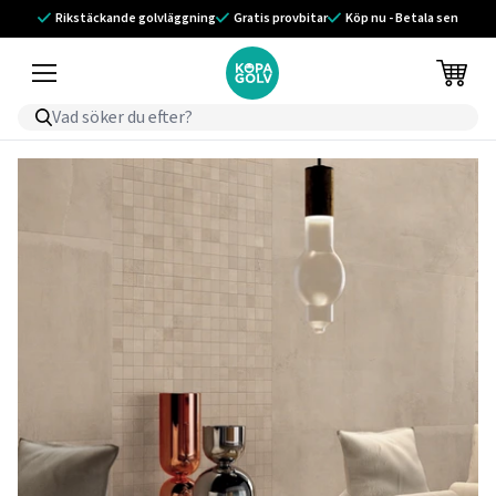
Rikstäckande golvläggning
Gratis provbitar
Köp nu - Betala sen