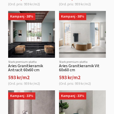
(Ord. pris: 959 kr/m2)
(Ord. pris: 959 kr/m2)
Kampanj -38%
Kampanj -38%
Stark premium-platta
Stark premium-platta
Aries Granitkeramik
Aries Granitkeramik Vit
Antracit 60x60 cm
60x60 cm
593 kr/m2
593 kr/m2
(Ord. pris: 959 kr/m2)
(Ord. pris: 959 kr/m2)
Kampanj -33%
Kampanj -33%