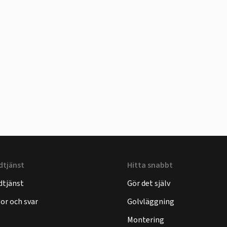
dtjänst
Hitta snabbt
dtjänst
Gör det själv
or och svar
Golvläggning
Montering