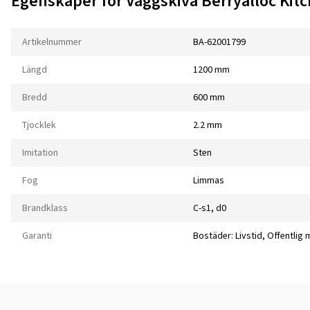
Egenskaper för Väggskiva Berryalloc Kitc
Artikelnummer
BA-62001799
Längd
1200 mm
Bredd
600 mm
Tjocklek
2.2 mm
Imitation
Sten
Fog
Limmas
Brandklass
C-s1, d0
Garanti
Bostäder: Livstid, Offentlig m