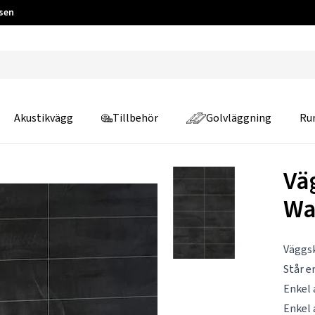
 sen
Akustikvägg
Tillbehör
Golvläggning
Ru
Vä
Wa
Väggsk
Står e
Enkel
Enkel 