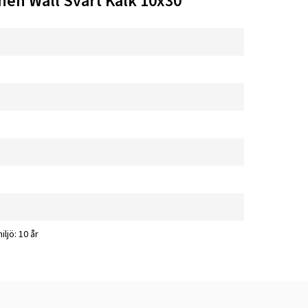
hen Wall Svart Kalk 10x30
iljö: 10 år