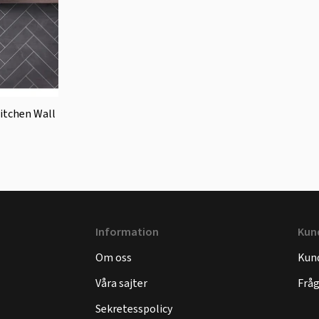
Kitchen Wall
Information
Kun
Om oss
Kun
Våra sajter
Fråg
Sekretesspolicy