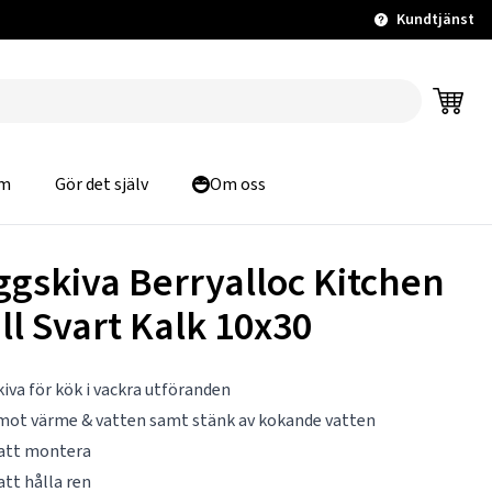
Kundtjänst
m
Gör det själv
Om oss
ggskiva Berryalloc Kitchen
ll Svart Kalk 10x30
iva för kök i vackra utföranden
mot värme & vatten samt stänk av kokande vatten
 att montera
att hålla ren