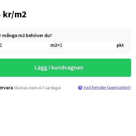
 kr/m2
r många m2 behöver du?
m2
=
pkt
Lägg i kundvagnen
ervara
Vad betyder lagersaldot?
Skickas inom 4-7 vardagar