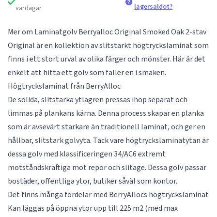
lagersaldot?
vardagar
Mer om Laminatgolv Berryalloc Original Smoked Oak 2-stav
Original är en kollektion av slitstarkt högtryckslaminat som
finns i ett stort urval av olika färger och mönster. Här är det
enkelt att hitta ett golv som faller en i smaken.
Högtryckslaminat från BerryAlloc
De solida, slitstarka ytlagren pressas ihop separat och
limmas på plankans kärna. Denna process skapar en planka
som är avsevärt starkare än traditionell laminat, och ger en
hållbar, slitstark golvyta. Tack vare högtryckslaminatytan är
dessa golv med klassificeringen 34/AC6 extremt
motståndskraftiga mot repor och slitage. Dessa golv passar
bostäder, offentliga ytor, butiker såväl som kontor.
Det finns många fördelar med BerryAllocs högtryckslaminat
Kan läggas på öppna ytor upp till 225 m2 (med max