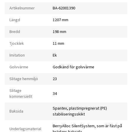
Artikelnummer
BA-62001390
Längd
1207 mm
Bredd
198 mm
Tjocklek
11 mm
Imitation
Ek
Golvvärme
Godkänd för golvvärme
Slitage hemmiljö
23
Slitage
34
kommersiellt
Spantex, plastimpregnerat (PE)
Baksida
stabiliseringsskikt
BerryAlloc SilentSystem, som är fäst på
Underlagsmaterial
brädans baksida