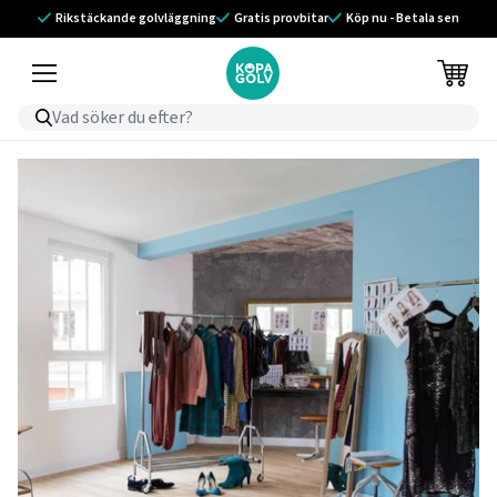
Rikstäckande golvläggning
Gratis provbitar
Köp nu - Betala sen