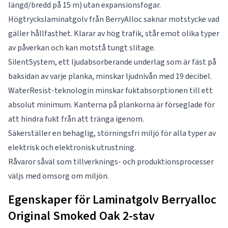
längd/bredd på 15 m) utan expansionsfogar.
Högtryckslaminatgolv från BerryAlloc saknar motstycke vad
gäller hållfasthet. Klarar av hög trafik, står emot olika typer
av påverkan och kan motstå tungt slitage.
SilentSystem, ett ljudabsorberande underlag som är fäst på
baksidan av varje planka, minskar ljudnivån med 19 decibel.
WaterResist-teknologin minskar fuktabsorptionen till ett
absolut minimum. Kanterna på plankorna är förseglade för
att hindra fukt från att tränga igenom.
Säkerställer en behaglig, störningsfri miljö för alla typer av
elektrisk och elektronisk utrustning.
Råvaror såväl som tillverknings- och produktionsprocesser
väljs med omsorg om miljön.
Egenskaper för Laminatgolv Berryalloc
Original Smoked Oak 2-stav