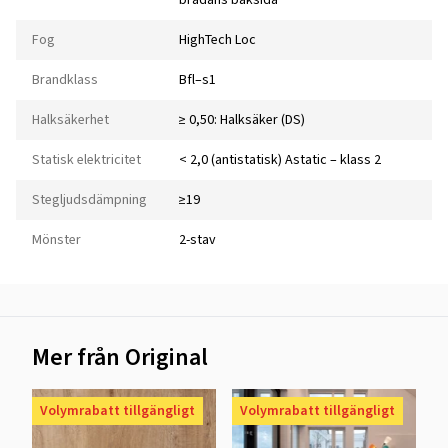
Fog
HighTech Loc
Brandklass
Bfl–s1
Halksäkerhet
≥ 0,50: Halksäker (DS)
Statisk elektricitet
< 2,0 (antistatisk) Astatic – klass 2
Stegljudsdämpning
≥19
Mönster
2-stav
Mer från Original
Volymrabatt tillgängligt
Volymrabatt tillgängligt