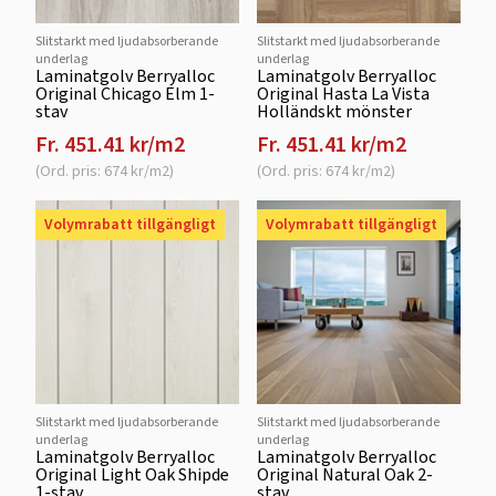
Slitstarkt med ljudabsorberande
Slitstarkt med ljudabsorberande
underlag
underlag
Laminatgolv Berryalloc
Laminatgolv Berryalloc
Original Chicago Elm 1-
Original Hasta La Vista
stav
Holländskt mönster
Fr. 451.41 kr/m2
Fr. 451.41 kr/m2
(Ord. pris: 674 kr/m2)
(Ord. pris: 674 kr/m2)
Volymrabatt tillgängligt
Volymrabatt tillgängligt
Slitstarkt med ljudabsorberande
Slitstarkt med ljudabsorberande
underlag
underlag
Laminatgolv Berryalloc
Laminatgolv Berryalloc
Original Light Oak Shipde
Original Natural Oak 2-
1-stav
stav