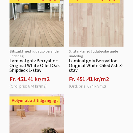
Slitstarkt med ljudabsorberande
Slitstarkt med ljudabsorberande
underlag
underlag
Laminatgolv Berryalloc
Laminatgolv Berryalloc
Original White Oiled Oak
Original White Oiled Ash 3-
Shipdeck 1-stav
stav
Fr. 451.41 kr/m2
Fr. 451.41 kr/m2
(Ord. pris: 674 kr/m2)
(Ord. pris: 674 kr/m2)
Volymrabatt tillgängligt