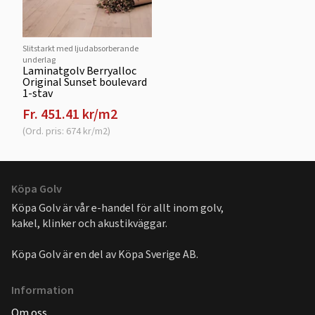
Slitstarkt med ljudabsorberande
underlag
Laminatgolv Berryalloc
Original Sunset boulevard
1-stav
Fr. 451.41 kr/m2
(Ord. pris: 674 kr/m2)
Köpa Golv
Köpa Golv är vår e-handel för allt inom golv,
kakel, klinker och akustikväggar.
Köpa Golv är en del av
Köpa Sverige AB
.
Information
Om oss