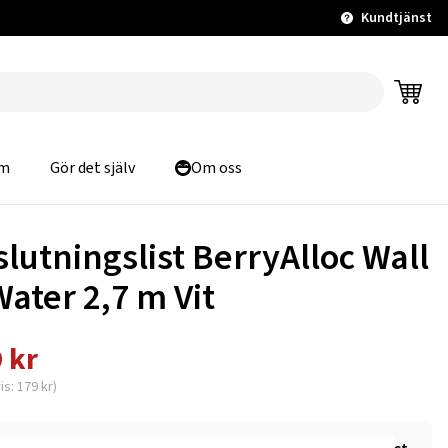
Kundtjänst
m
Gör det själv
Om oss
slutningslist BerryAlloc Wall
Water 2,7 m Vit
 kr
is: 179 kr)