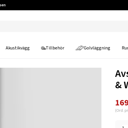
 sen
Akustikvägg
Tillbehör
Golvläggning
Ru
Av
& 
169
(Ord. pr