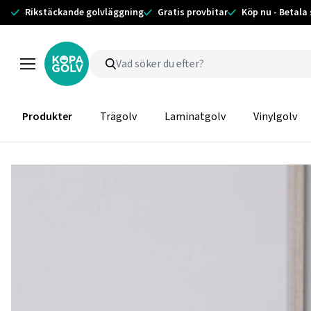
Rikstäckande golvläggning
Gratis provbitar
Köp nu - Betala
Produkter
Trägolv
Laminatgolv
Vinylgolv