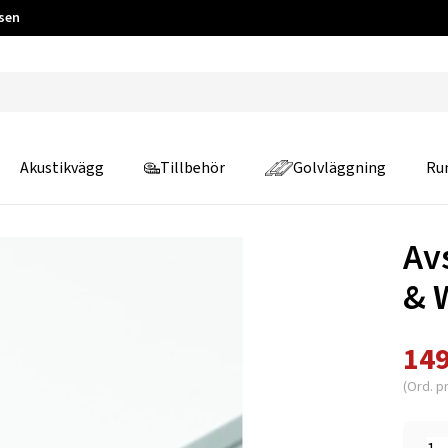
 sen
Akustikvägg
Tillbehör
Golvläggning
Ru
Av
& 
149
(Ord. pr