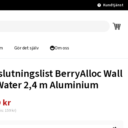
Kundtjänst
m
Gör det själv
Om oss
slutningslist BerryAlloc Wall
Water 2,4 m Aluminium
 kr
is: 159 kr)